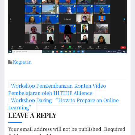
Kegiatan
P
Workshop Pengembangan Konten Video
o
Pembelajaran oleh HITIHE Allience
Workshop Daring “How to Prepare an Online
s
Learning”
LEAVE A REPLY
t
n
Your email address will not be published.
Required