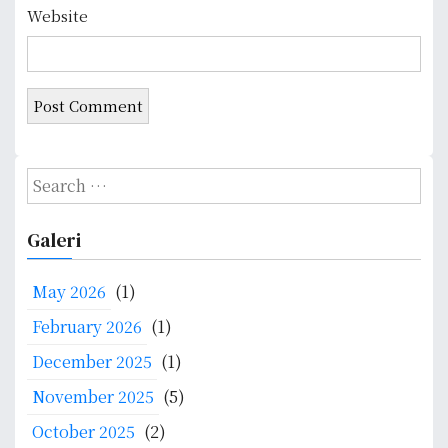
Website
S
e
a
Galeri
r
c
May 2026
(1)
h
f
February 2026
(1)
o
December 2025
(1)
r
:
November 2025
(5)
October 2025
(2)