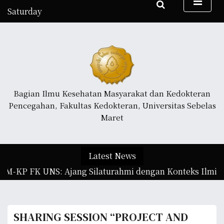
S
Saturday
k
August 8, 2026
i
9:37 am
p
t
o
c
o
Bagian Ilmu Kesehatan Masyarakat dan Kedokteran
n
Pencegahan, Fakultas Kedokteran, Universitas Sebelas
t
Maret
e
n
t
Latest News
M-KP FK UNS: Ajang Silaturahmi dengan Konteks Ilmiah |
SHARING SESSION “PROJECT AND