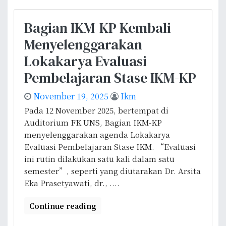
a
g
Bagian IKM-KP Kembali
i
Menyelenggarakan
a
n
Lokakarya Evaluasi
I
Pembelajaran Stase IKM-KP
K
M
November 19, 2025
Ikm
-
Pada 12 November 2025, bertempat di
K
Auditorium FK UNS, Bagian IKM-KP
P
menyelenggarakan agenda Lokakarya
M
Evaluasi Pembelajaran Stase IKM. “Evaluasi
e
ini rutin dilakukan satu kali dalam satu
n
semester”, seperti yang diutarakan Dr. Arsita
y
Eka Prasetyawati, dr., ....
e
l
Continue reading
e
n