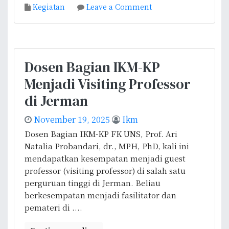
o
Kegiatan
Leave a Comment
g
n
g
B
a
a
r
g
a
Dosen Bagian IKM-KP
i
k
Menjadi Visiting Professor
a
a
n
n
di Jerman
I
P
K
November 19, 2025
Ikm
o
M
s
Dosen Bagian IKM-KP FK UNS, Prof. Ari
-
b
Natalia Probandari, dr., MPH, PhD, kali ini
K
i
mendapatkan kesempatan menjadi guest
P
n
professor (visiting professor) di salah satu
K
d
perguruan tinggi di Jerman. Beliau
e
u
berkesempatan menjadi fasilitator dan
m
K
pemateri di ....
b
e
a