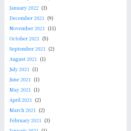
o
K
January 2022
(3)
s
P
December 2021
(9)
b
i
November 2021
(11)
n
October 2021
(5)
d
u
September 2021
(2)
I
August 2021
(1)
n
s
July 2021
(1)
t
June 2021
(1)
i
May 2021
(1)
t
u
April 2021
(2)
s
March 2021
(2)
i
d
February 2021
(3)
i
January 2021
(1)