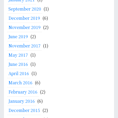
B
u
September 2020
(1)
l
December 2019
(6)
a
n
November 2019
(2)
O
June 2019
(2)
k
t
November 2017
(1)
o
May 2017
(1)
b
June 2016
(1)
e
r
April 2016
(1)
March 2016
(6)
February 2016
(2)
January 2016
(6)
December 2015
(2)