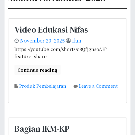
Video Edukasi Nifas
November 20, 2025
Ikm
https://youtube.com/shorts/q8QfjgnsoAE?
feature=share
Continue reading
Produk Pembelajaran
Leave a Comment
o
n
V
i
d
Bagian IKM-KP
e