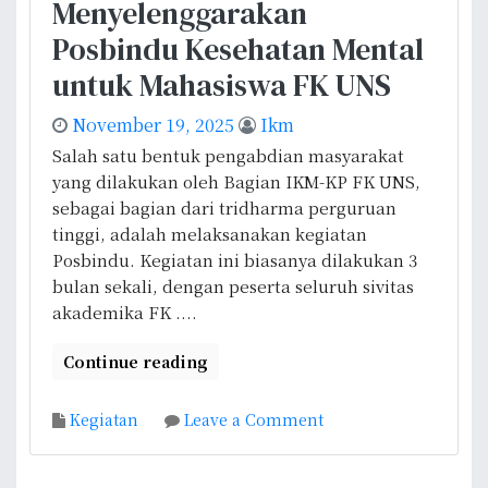
Menyelenggarakan
o
E
Posbindu Kesehatan Mental
d
untuk Mahasiswa FK UNS
u
k
November 19, 2025
Ikm
a
Salah satu bentuk pengabdian masyarakat
s
yang dilakukan oleh Bagian IKM-KP FK UNS,
i
sebagai bagian dari tridharma perguruan
N
tinggi, adalah melaksanakan kegiatan
i
Posbindu. Kegiatan ini biasanya dilakukan 3
f
bulan sekali, dengan peserta seluruh sivitas
a
akademika FK ....
s
Continue reading
o
Kegiatan
Leave a Comment
n
B