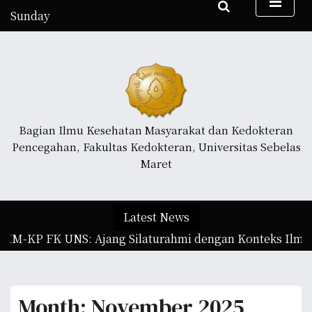
S
Sunday
k
August 9, 2026
i
6:42 pm
p
t
o
c
o
Bagian Ilmu Kesehatan Masyarakat dan Kedokteran
n
Pencegahan, Fakultas Kedokteran, Universitas Sebelas
t
Maret
e
n
t
Latest News
KM-KP FK UNS: Ajang Silaturahmi dengan Konteks Ilmiah
Month:
November 2025