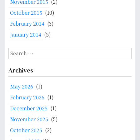
November 2015
(2)
October 2015
(10)
February 2014
(3)
January 2014
(5)
S
e
a
Archives
r
c
May 2026
(1)
h
f
February 2026
(1)
o
December 2025
(1)
r
:
November 2025
(5)
October 2025
(2)