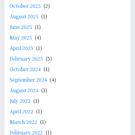
e
m
October 2025
(2)
o
m
b
f
August 2025
(1)
b
e
e
a
l
June 2025
(1)
s
l
a
s
May 2025
(4)
i
j
o
M
a
April 2025
(1)
r
e
r
d
February 2025
(5)
l
a
i
a
October 2024
(1)
n
J
k
S
September 2024
(4)
e
s
t
r
August 2024
(3)
a
a
m
n
s
July 2022
(1)
a
a
e
n
April 2022
(1)
k
I
a
K
March 2022
(1)
n
M
February 2022
(1)
P
-