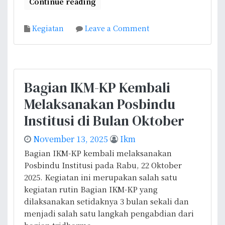
s
Continue reading
l
e
i
h
o
Kegiatan
Leave a Comment
M
a
n
e
t
D
n
a
o
y
n
s
e
Bagian IKM-KP Kembali
M
e
l
e
Melaksanakan Posbindu
n
e
n
B
Institusi di Bulan Oktober
n
t
a
g
a
g
November 13, 2025
Ikm
g
l
i
Bagian IKM-KP kembali melaksanakan
a
u
a
Posbindu Institusi pada Rabu, 22 Oktober
r
n
n
2025. Kegiatan ini merupakan salah satu
a
t
I
kegiatan rutin Bagian IKM-KP yang
k
u
K
dilaksanakan setidaknya 3 bulan sekali dan
a
k
M
menjadi salah satu langkah pengabdian dari
n
M
-