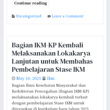
Continue reading
o
Uncategorized
Leave a Comment
n
B
e
r
Bagian IKM-KP Kembali
k
Melaksanakan Lokakarya
o
l
Lanjutan untuk Membahas
a
Pembelajaran Stase IKM
b
o
May 10, 2025
Ikm
r
Bagian Ilmu Kesehatan Masyarakat dan
a
Kedokteran Pencegahan (Bagian IKM-KP)
s
melaksanakan lokakarya kembali terkait
i
dengan pembelajaran Stase IKM untuk
d
diterapkan di kurikulum baru tahun 2025.