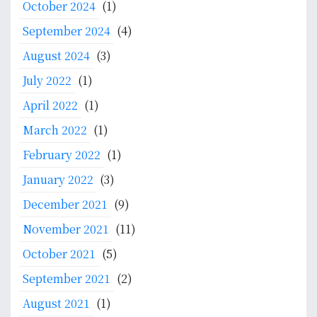
d
a
a
October 2024
(1)
a
j
l
September 2024
(4)
M
a
B
a
r
August 2024
(3)
a
l
a
g
July 2022
(1)
a
n
i
m
April 2022
(1)
S
a
A
t
n
March 2022
(1)
n
a
I
u
February 2022
(1)
s
K
g
e
M
January 2022
(3)
e
I
-
December 2021
(9)
r
K
K
a
M
P
November 2021
(11)
h
:
October 2021
(5)
I
M
n
e
September 2021
(2)
s
n
August 2021
(1)
a
g