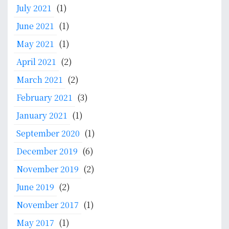
n
e
July 2021
(1)
B
m
June 2021
(1)
e
b
r
May 2021
(1)
a
p
n
April 2021
(2)
r
g
e
March 2021
(2)
k
s
a
February 2021
(3)
t
n
January 2021
(1)
a
K
s
e
September 2020
(1)
i
i
December 2019
(6)
U
l
N
m
November 2019
(2)
S
u
June 2019
(2)
2
a
0
n
November 2017
(1)
2
d
May 2017
(1)
5
a