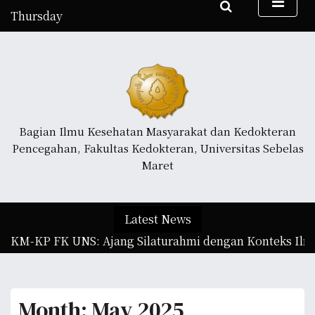
S
Thursday
k
August 6, 2026
i
6:35 pm
p
t
o
c
o
Bagian Ilmu Kesehatan Masyarakat dan Kedokteran
n
Pencegahan, Fakultas Kedokteran, Universitas Sebelas
t
Maret
e
n
t
Latest News
 IKM-KP FK UNS: Ajang Silaturahmi dengan Konteks Ilmia
Month:
May 2025