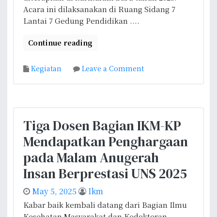
e
Acara ini dilaksanakan di Ruang Sidang 7
n
Lantai 7 Gedung Pendidikan ....
g
a
Continue reading
n
P
o
Kegiatan
Leave a Comment
u
n
s
B
k
a
e
g
s
Tiga Dosen Bagian IKM-KP
i
m
Mendapatkan Penghargaan
a
a
n
s
pada Malam Anugerah
I
N
Insan Berprestasi UNS 2025
K
g
M
o
May 5, 2025
Ikm
-
r
Kabar baik kembali datang dari Bagian Ilmu
K
e
Kesehatan Masyarakat dan Kedokteran