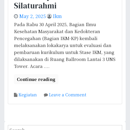
n
Silaturahmi
n
y
B
L
e
May 2, 2025
Ikm
a
o
l
g
Pada Rabu 30 April 2025, Bagian Ilmu
k
e
i
Kesehatan Masyarakat dan Kedokteran
a
n
a
Pencegahan (Bagian IKM-KP) kembali
k
g
n
melaksanakan lokakarya untuk evaluasi dan
a
g
I
pembaruan kurikulum untuk Stase IKM, yang
r
a
K
dilaksanakan di Ruang Ballroom Lantai 3 UNS
y
r
M
Tower. Acara ....
a
a
-
L
k
Continue reading
K
a
a
P
n
n
M
j
o
Kegiatan
Leave a Comment
P
e
u
n
o
n
t
L
s
d
a
o
b
a
n
k
i
S
p
u
a