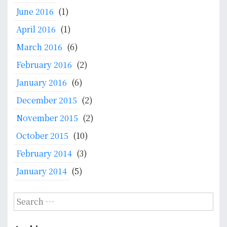
June 2016
(1)
n
M
April 2016
(1)
e
March 2016
(6)
m
p
February 2016
(2)
e
January 2016
(6)
r
e
December 2015
(2)
r
November 2015
(2)
a
t
October 2015
(10)
S
February 2014
(3)
i
l
January 2014
(5)
a
t
S
u
e
r
a