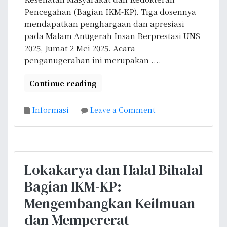
P
s
Pencegahan (Bagian IKM-KP). Tiga dosennya
K
a
mendapatkan penghargaan dan apresiasi
e
n
pada Malam Anugerah Insan Berprestasi UNS
m
,
2025, Jumat 2 Mei 2025. Acara
b
F
penganugerahan ini merupakan ....
a
K
l
U
Continue reading
i
N
M
S
o
Informasi
Leave a Comment
e
K
n
l
e
T
a
m
i
k
b
g
s
a
Lokakarya dan Halal Bihalal
a
a
l
Bagian IKM-KP:
D
n
i
o
a
Mengembangkan Keilmuan
M
s
k
e
dan Mempererat
e
a
n