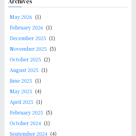
Archives
a
r
h
c
m
May 2026
(1)
h
i
f
February 2026
(1)
o
December 2025
(1)
r
:
November 2025
(5)
October 2025
(2)
August 2025
(1)
June 2025
(1)
May 2025
(4)
April 2025
(1)
February 2025
(5)
October 2024
(1)
September 2024
(4)