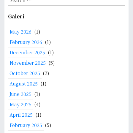
n
e
a
n
k
d
a
t
t
a
u
Galeri
r
k
u
r
c
a
k
y
May 2026
(1)
h
n
M
a
f
P
February 2026
(1)
e
d
o
e
m
a
December 2025
(1)
r
n
b
n
:
g
November 2025
(5)
a
H
h
h
a
October 2025
(2)
a
a
l
August 2025
(1)
r
s
a
g
P
l
June 2025
(1)
a
e
B
May 2025
(4)
a
m
i
n
b
h
April 2025
(1)
p
e
a
February 2025
(5)
a
l
l