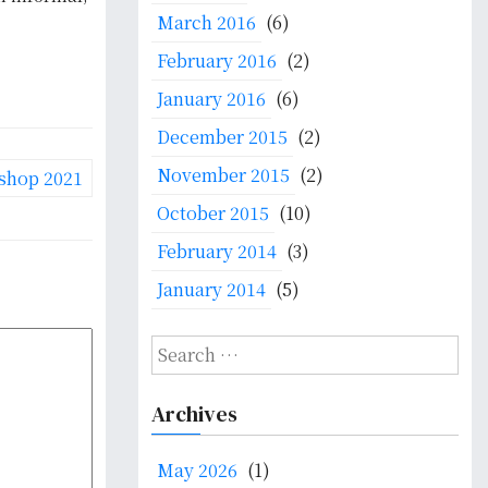
March 2016
(6)
February 2016
(2)
January 2016
(6)
December 2015
(2)
November 2015
(2)
kshop 2021
October 2015
(10)
February 2014
(3)
January 2014
(5)
S
e
a
Archives
r
c
May 2026
(1)
h