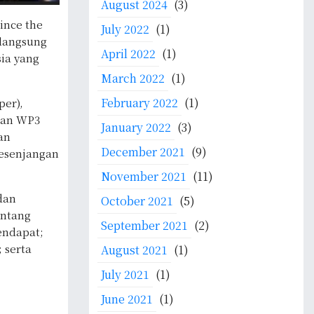
August 2024
(3)
ince the
July 2022
(1)
rlangsung
April 2022
(1)
sia yang
March 2022
(1)
February 2022
(1)
per),
tan WP3
January 2022
(3)
an
December 2021
(9)
kesenjangan
November 2021
(11)
dan
October 2021
(5)
entang
September 2021
(2)
pendapat;
 serta
August 2021
(1)
July 2021
(1)
June 2021
(1)