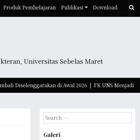
Produk Pembelajaran
Publikasi
Download
teran, Universitas Sebelas Maret
Diselenggarakan di Awal 2026 |
FK UNS Menjadi Tuan Ru
S
e
a
Galeri
r