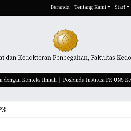
Beranda
Tentang Kami
Staff
t dan Kedokteran Pencegahan, Fakultas Kedok
gan Konteks Ilmiah |
Posbindu Institusi FK UNS Kembali 
P3