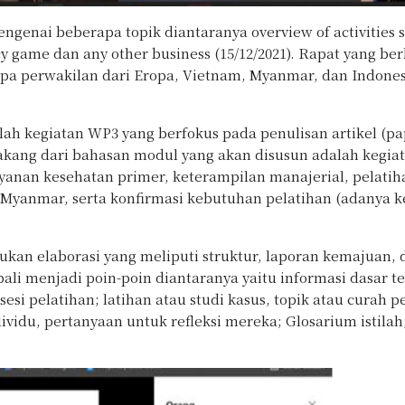
enai beberapa topik diantaranya overview of activities s
licy game dan any other business (15/12/2021). Rapat yang be
rapa perwakilan dari Eropa, Vietnam, Myanmar, dan Indone
h kegiatan WP3 yang berfokus pada penulisan artikel (pa
akang dari bahasan modul yang akan disusun adalah kegia
ayanan kesehatan primer, keterampilan manajerial, pelatih
n Myanmar, serta konfirmasi kebutuhan pelatihan (adanya 
kukan elaborasi yang meliputi struktur, laporan kemajuan, 
bali menjadi poin-poin diantaranya yaitu informasi dasar t
sesi pelatihan; latihan atau studi kasus, topik atau curah 
idu, pertanyaan untuk refleksi mereka; Glosarium istilah;