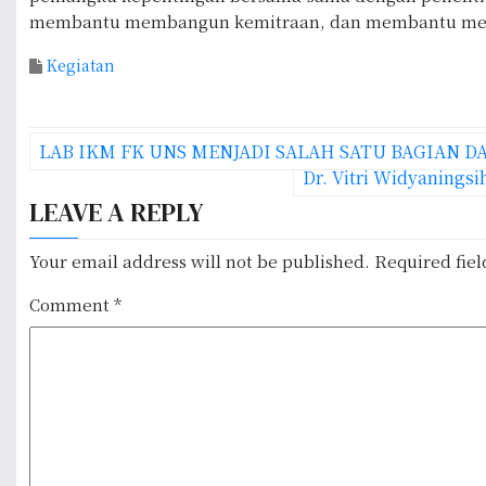
membantu membangun kemitraan, dan membantu mema
Kegiatan
P
LAB IKM FK UNS MENJADI SALAH SATU BAGIAN DA
o
Dr. Vitri Widyanings
LEAVE A REPLY
s
t
Your email address will not be published.
Required fie
n
Comment
*
a
v
i
g