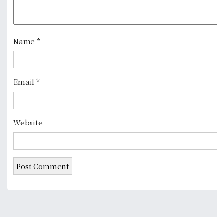
a
t
Name
*
i
o
Email
*
n
Website