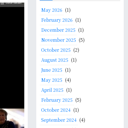
c
May 2026
(1)
h
f
February 2026
(1)
o
December 2025
(1)
r
:
November 2025
(5)
October 2025
(2)
August 2025
(1)
June 2025
(1)
May 2025
(4)
April 2025
(1)
February 2025
(5)
October 2024
(1)
September 2024
(4)