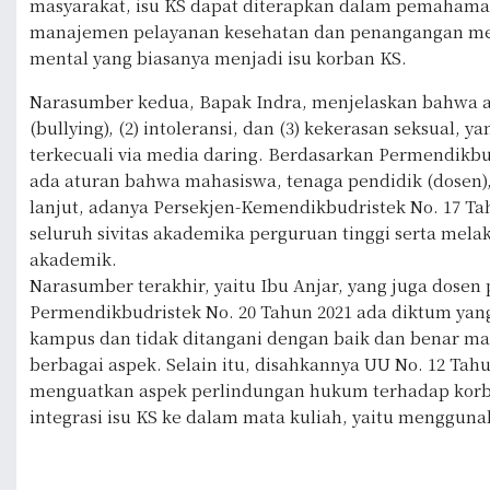
masyarakat, isu KS dapat diterapkan dalam pemahama
manajemen pelayanan kesehatan dan penangangan medi
mental yang biasanya menjadi isu korban KS.
Narasumber kedua, Bapak Indra, menjelaskan bahwa ad
(bullying), (2) intoleransi, dan (3) kekerasan seksual, ya
terkecuali via media daring. Berdasarkan Permendikbud
ada aturan bahwa mahasiswa, tenaga pendidik (dosen)
lanjut, adanya Persekjen-Kemendikbudristek No. 17 T
seluruh sivitas akademika perguruan tinggi serta mel
akademik.
Narasumber terakhir, yaitu Ibu Anjar, yang juga do
Permendikbudristek No. 20 Tahun 2021 ada diktum yang
kampus dan tidak ditangani dengan baik dan benar ma
berbagai aspek. Selain itu, disahkannya UU No. 12 Tah
menguatkan aspek perlindungan hukum terhadap korban
integrasi isu KS ke dalam mata kuliah, yaitu menggun