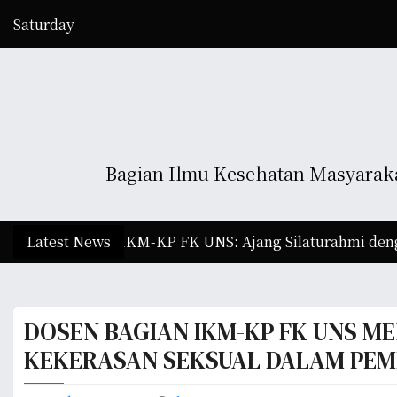
S
Saturday
k
August 8, 2026
i
7:41 am
p
t
o
c
o
Bagian Ilmu Kesehatan Masyaraka
n
t
e
Bagian IKM-KP FK UNS: Ajang Silaturahmi dengan Konteks
Latest News
n
t
DOSEN BAGIAN IKM-KP FK UNS M
KEKERASAN SEKSUAL DALAM PEM