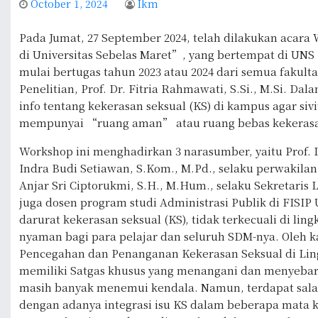
October 1, 2024
Ikm
Pada Jumat, 27 September 2024, telah dilakukan acara
di Universitas Sebelas Maret”, yang bertempat di UNS I
mulai bertugas tahun 2023 atau 2024 dari semua fakult
Penelitian, Prof. Dr. Fitria Rahmawati, S.Si., M.Si.
info tentang kekerasan seksual (KS) di kampus agar 
mempunyai “ruang aman” atau ruang bebas kekerasa
Workshop ini menghadirkan 3 narasumber, yaitu Prof. D
Indra Budi Setiawan, S.Kom., M.Pd., selaku perwakila
Anjar Sri Ciptorukmi, S.H., M.Hum., selaku Sekretari
juga dosen program studi Administrasi Publik di FISI
darurat kekerasan seksual (KS), tidak terkecuali di l
nyaman bagi para pelajar dan seluruh SDM-nya. Oleh k
Pencegahan dan Penanganan Kekerasan Seksual di Lin
memiliki Satgas khusus yang menangani dan menyebar
masih banyak menemui kendala. Namun, terdapat salah
dengan adanya integrasi isu KS dalam beberapa mata 