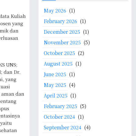
c
May 2026
(1)
h
Mata Kuliah
f
February 2026
(1)
dosen yang
o
emik dan
December 2025
(1)
r
erluasan
:
November 2025
(5)
g
October 2025
(2)
August 2025
(1)
PKS UNS;
; dan Dr.
June 2025
(1)
i, yang
May 2025
(4)
tuasi
ng aman dan
April 2025
(1)
tentang
February 2025
(5)
mpus
ntasinya
October 2024
(1)
yaitu
September 2024
(4)
sehatan