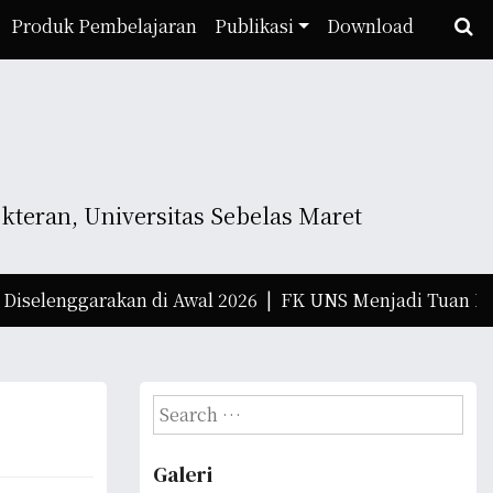
Produk Pembelajaran
Publikasi
Download
teran, Universitas Sebelas Maret
rakan di Awal 2026 |
FK UNS Menjadi Tuan Rumah dalam 
S
e
a
Galeri
r