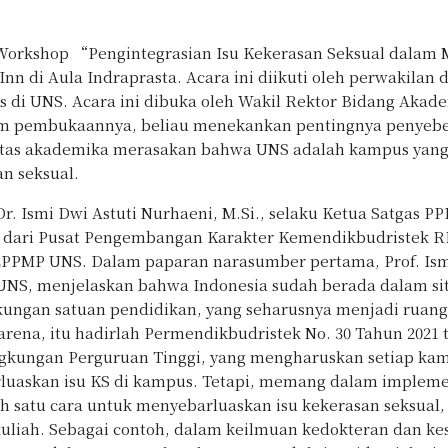
 Workshop “Pengintegrasian Isu Kekerasan Seksual dalam 
nn di Aula Indraprasta. Acara ini diikuti oleh perwakilan 
as di UNS. Acara ini dibuka oleh Wakil Rektor Bidang Akad
 Dalam pembukaannya, beliau menekankan pentingnya penyeb
sivitas akademika merasakan bahwa UNS adalah kampus yan
n seksual.
r. Ismi Dwi Astuti Nurhaeni, M.Si., selaku Ketua Satgas P
n dari Pusat Pengembangan Karakter Kemendikbudristek RI
s LPPMP UNS. Dalam paparan narasumber pertama, Prof. Ism
P UNS, menjelaskan bahwa Indonesia sudah berada dalam si
ingkungan satuan pendidikan, yang seharusnya menjadi rua
arena, itu hadirlah Permendikbudristek No. 30 Tahun 2021 
gkungan Perguruan Tinggi, yang mengharuskan setiap ka
luaskan isu KS di kampus. Tetapi, memang dalam impleme
 satu cara untuk menyebarluaskan isu kekerasan seksual, 
kuliah. Sebagai contoh, dalam keilmuan kedokteran dan ke